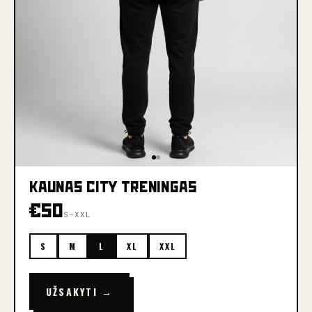
KAUNAS CITY TRENINGAS
€
50
S–XXL
S
M
L
XL
XXL
UŽSAKYTI →