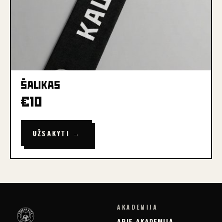
ŠALIKAS
€
10
UŽSAKYTI →
AKADEMIJA
APIE AKADEMIJĄ
→