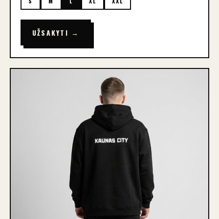
S
M
L
XL
XXL
UŽSAKYTI →